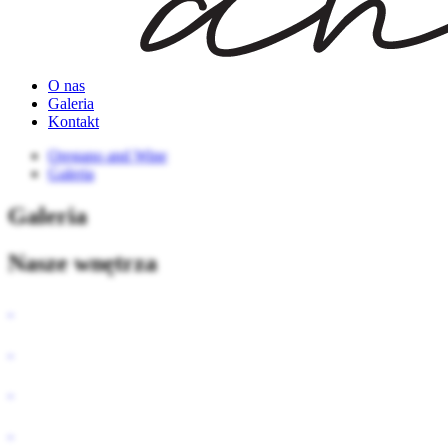
O nas
Galeria
Kontakt
Oregano and Wine
Galeria
Galeria
Nasze wnętrza