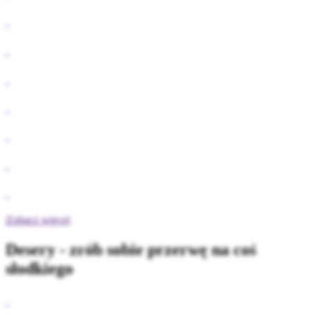
Zobacz więcej
Desery - zrób sobie przerwę na coś
słodkiego