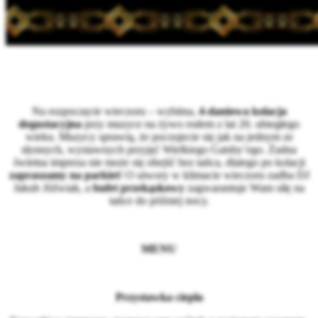
Na rozpoczęcie wieczoru – wybitna,
4-daniowa kolacja
degustacyjna
przy muzyce na żywo rodem z lat 20. ubiegłego
wieku. Muzycy sprawią, że poczujecie się jak na jednym ze
słynnych, wystawnych przyjęć Wielkiego Gatsby’ego. Żadna
świetna impreza nie może się obejść bez tańca, dlatego po kolacji
zapraszamy na parkiet
! O utwory w klimacie wieczoru zadba DJ
Jakub Jóźwiak, a
bufet przekąskowy
zagwarantuje Wam siłę na
tańce do później nocy.
MENU
Przystawka ciepła