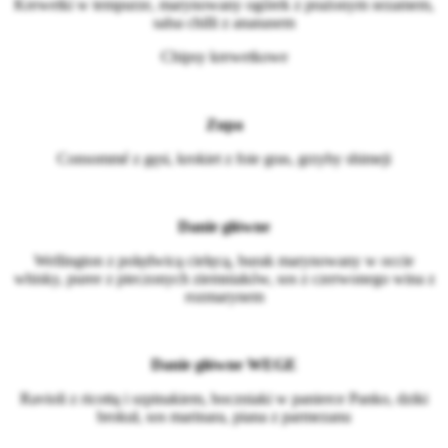
Krewetki w tempurze, marynowany ogórek z prażonym sezamem,
salsa chilli z ananasem
Chipsy krewetkowe
Zupa
Consommé z gęsi, krokiet z foie gras, grzyby shimeji
Danie główne
Wellington z polędwicą cielęcą, burak marynowany w occie
whisky, puree z pieczonych ziemniaków, sos z czerwonego wina z
rozmarynem
Danie główne WEGE
Ravioli z ricottą i szpinakiem, boczniaki w panierce Panko, dziki
brokuł, sos marinara, piana z parmezanu