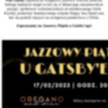
Pan Gatsby
zaprasza na wyjątkowy jazzowy wieczór, podczas
którego będziecie mogli wczuć się w klimat jego niesamowitych
przyjęć, spróbować wybornej kolacji od utytułowanego Szefa
Kuchni, posłuchać fantastycznego zespołu Happy Jazz Band oraz
dać się ponieść muzyce na swingowej potańcówce z DJem.
Zapraszamy na Jazzowy Piątek u Gatsby’ego!