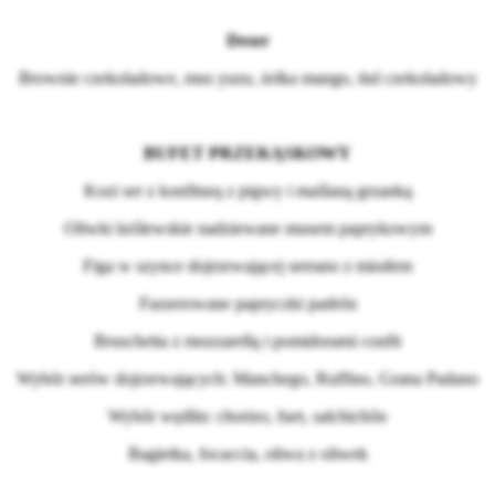
Deser
Brownie czekoladowe, mus yuzu, żelka mango, tiul czekoladowy
BUFET PRZEKĄSKOWY
Kozi ser z konfiturą z pigwy i maślaną grzanką
Oliwki królewskie nadziewane musem paprykowym
Figa w szynce dojrzewającej serrano z miodem
Faszerowane papryczki padrón
Bruschetta z mozzarellą i pomidorami confit
Wybór serów dojrzewających: Manchego, Ruffino, Grana Padano
Wybór wędlin: chorizo, fuet, salchichón
Bagietka, focaccia, oliwa z oliwek