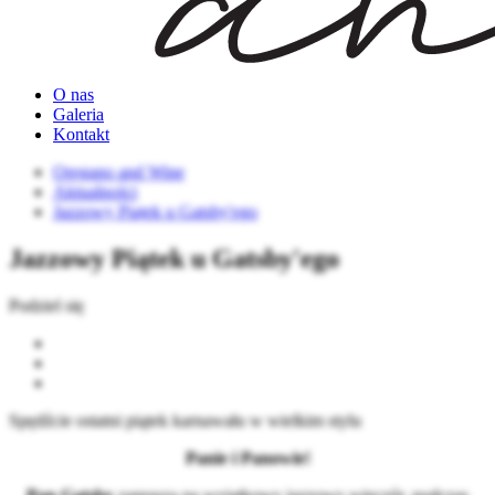
O nas
Galeria
Kontakt
Oregano and Wine
Aktualności
Jazzowy Piątek u Gatsby'ego
Jazzowy Piątek u Gatsby'ego
Podziel się
Spędźcie ostatni piątek karnawału w wielkim stylu
Panie i Panowie!