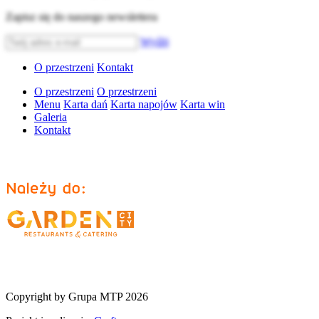
Zapisz się do naszego newslettera
Wyślij
O przestrzeni
Kontakt
O przestrzeni
O przestrzeni
Menu
Karta dań
Karta napojów
Karta win
Galeria
Kontakt
Copyright by Grupa MTP 2026