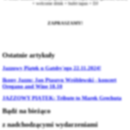
+ welcome drink + bufet tapas + DJ
ZAPRASZAMY!
Ostatnie artykuły
Jazzowy Piątek u Gatsby'ego 22.11.2024!
Ikony Jazzu: Jan Ptaszyn Wróblewski - koncert
Oregano and Wine 18.10
JAZZOWY PIĄTEK: Tribute to Marek Grechuta
Bądź na bieżąco
z nadchodzącymi wydarzeniami