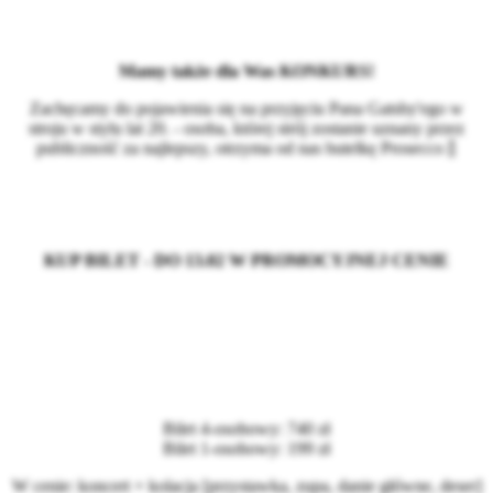
Mamy także dla Was KONKURS!
Zachęcamy do pojawienia się na przyjęciu Pana Gatsby'ego w
stroju w stylu lat 20. - osoba, której strój zostanie uznany przez
publiczność za najlepszy, otrzyma od nas butelkę Prosecco 🍾
KUP BILET - DO 13.02 W PROMOCYJNEJ CENIE
Bilet 4-osobowy: 740 zł
Bilet 1-osobowy: 199 zł
W cenie: koncert + kolacja [przystawka, zupa, danie główne, deser]